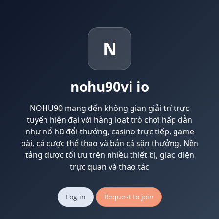
N
nohu90vi io
NOHU90 mang đến không gian giải trí trực
tuyến hiện đại với hàng loạt trò chơi hấp dẫn
như nổ hũ đổi thưởng, casino trực tiếp, game
bài, cá cược thể thao và bắn cá săn thưởng. Nền
tảng được tối ưu trên nhiều thiết bị, giao diện
trực quan và thao tác
Log in
Request to join